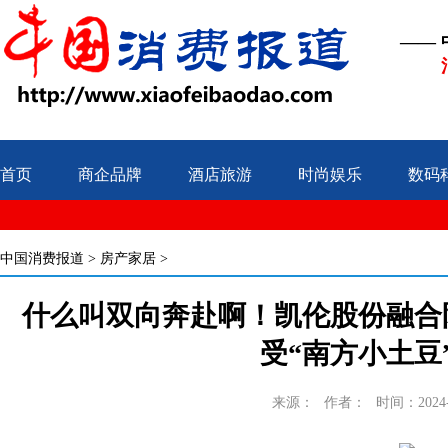
——
首页
商企品牌
酒店旅游
时尚娱乐
数码
中国消费报道
>
房产家居
>
什么叫双向奔赴啊！凯伦股份融合
受“南方小土豆
来源：
作者：
时间：2024-0